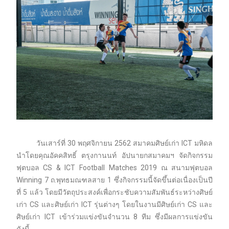
วันเสาร์ที่ 30 พฤศจิกายน 2562 สมาคมศิษย์เก่า ICT มหิดล
นำโดยคุณอัคคสิทธิ์ ตรุงกานนท์ อัปนายกสมาคมฯ จัดกิจกรรม
ฟุตบอล CS & ICT Football Matches 2019 ณ สนามฟุตบอล
Winning 7 ถ.พุทธมณฑลสาย 1 ซึ่งกิจกรรมนี้จัดขึ้นต่อเนื่องเป็นปี
ที่ 5 แล้ว โดยมีวัตถุประสงค์เพื่อกระชับความสัมพันธ์ระหว่างศิษย์
เก่า CS และศิษย์เก่า ICT รุ่นต่างๆ โดยในงานมีศิษย์เก่า CS และ
ศิษย์เก่า ICT เข้าร่วมแข่งขันจำนวน 8 ทีม ซึ่งมีผลการแข่งขัน
ดังนี้